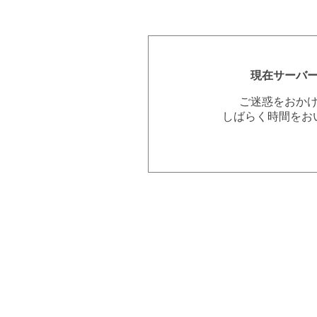
現在サーバ
ご迷惑をおか
しばらく時間をお