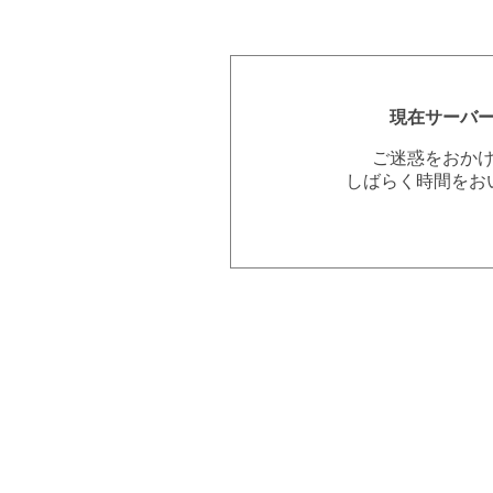
現在サーバ
ご迷惑をおか
しばらく時間をお