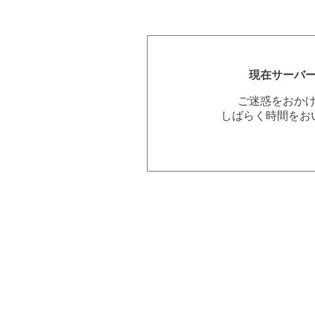
現在サーバ
ご迷惑をおか
しばらく時間をお