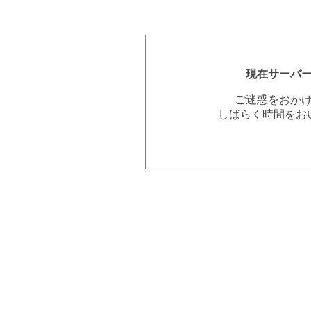
現在サーバ
ご迷惑をおか
しばらく時間をお