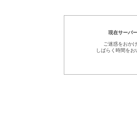
現在サーバ
ご迷惑をおか
しばらく時間をお