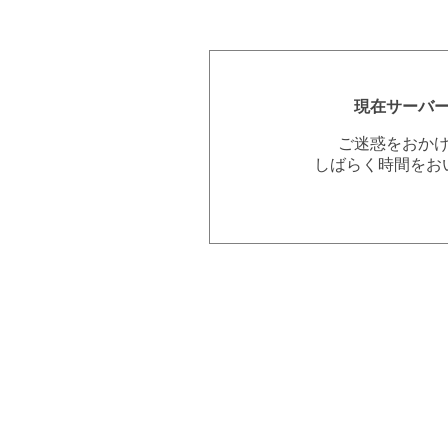
現在サーバ
ご迷惑をおか
しばらく時間をお