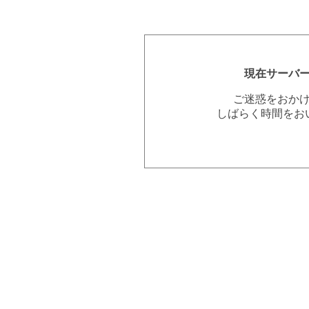
現在サーバ
ご迷惑をおか
しばらく時間をお