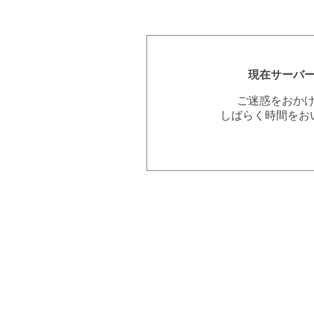
現在サーバ
ご迷惑をおか
しばらく時間をお