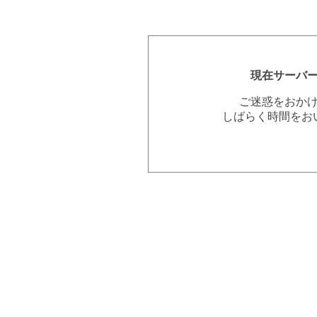
現在サーバ
ご迷惑をおか
しばらく時間をお