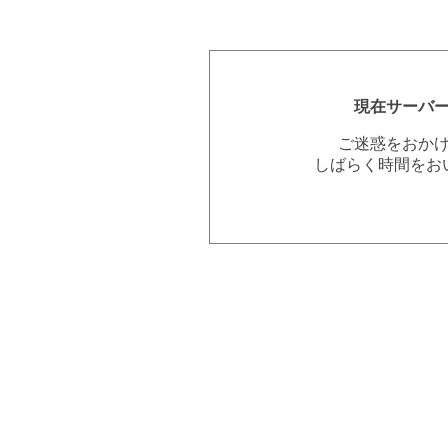
現在サーバ
ご迷惑をおか
しばらく時間をお