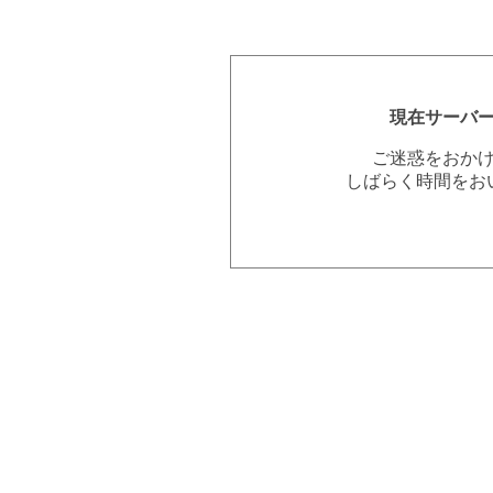
現在サーバ
ご迷惑をおか
しばらく時間をお