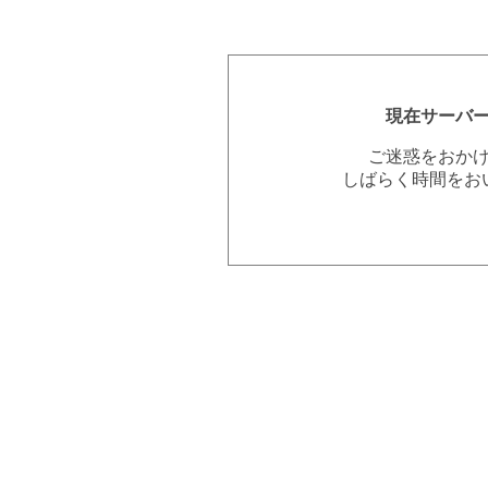
現在サーバ
ご迷惑をおか
しばらく時間をお