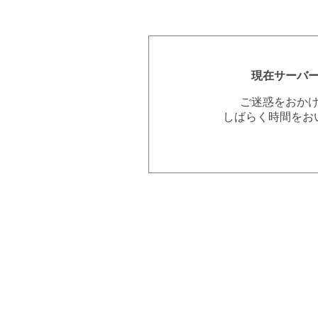
現在サーバ
ご迷惑をおか
しばらく時間をお