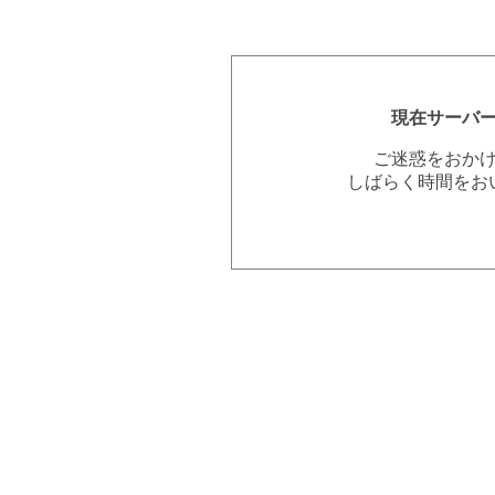
現在サーバ
ご迷惑をおか
しばらく時間をお