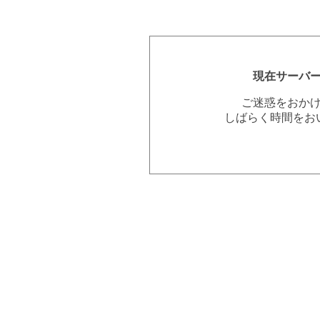
現在サーバ
ご迷惑をおか
しばらく時間をお