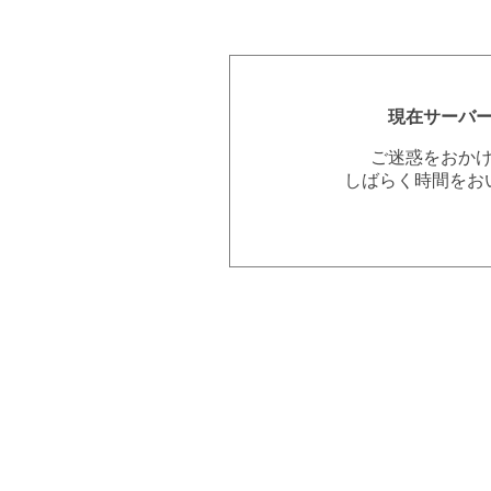
現在サーバ
ご迷惑をおか
しばらく時間をお