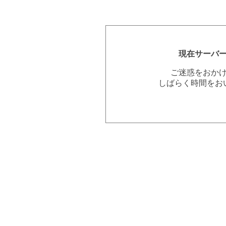
現在サーバ
ご迷惑をおか
しばらく時間をお