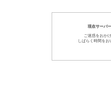
現在サーバ
ご迷惑をおか
しばらく時間をお