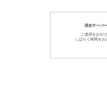
現在サーバ
ご迷惑をおか
しばらく時間をお