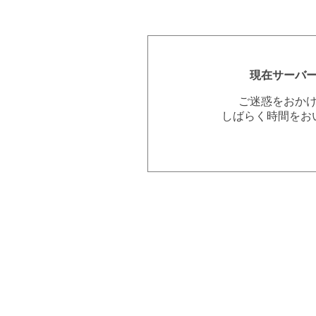
現在サーバ
ご迷惑をおか
しばらく時間をお