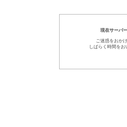
現在サーバ
ご迷惑をおか
しばらく時間をお