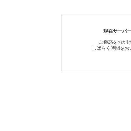
現在サーバ
ご迷惑をおか
しばらく時間をお