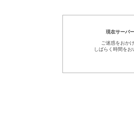
現在サーバ
ご迷惑をおか
しばらく時間をお