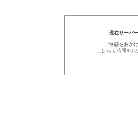
現在サーバ
ご迷惑をおか
しばらく時間をお