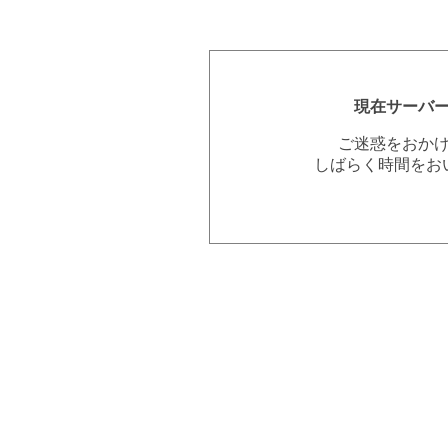
現在サーバ
ご迷惑をおか
しばらく時間をお