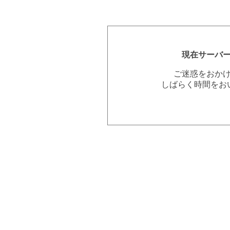
現在サーバ
ご迷惑をおか
しばらく時間をお