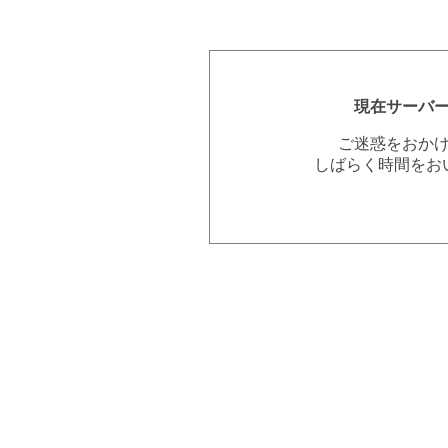
現在サーバ
ご迷惑をおか
しばらく時間をお