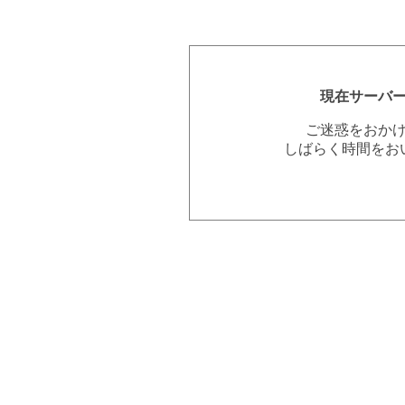
現在サーバ
ご迷惑をおか
しばらく時間をお