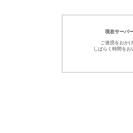
現在サーバ
ご迷惑をおか
しばらく時間をお