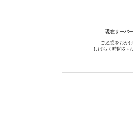
現在サーバ
ご迷惑をおか
しばらく時間をお