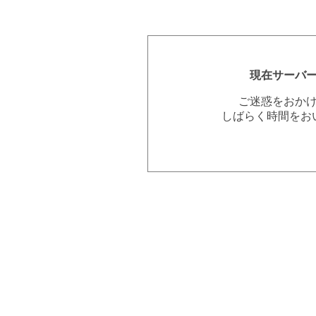
現在サーバ
ご迷惑をおか
しばらく時間をお