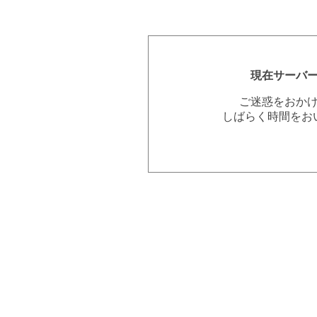
現在サーバ
ご迷惑をおか
しばらく時間をお