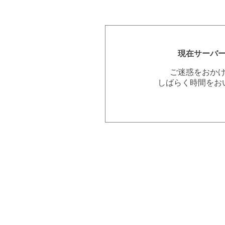
現在サーバ
ご迷惑をおか
しばらく時間をお