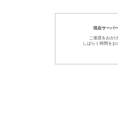
現在サーバ
ご迷惑をおか
しばらく時間をお