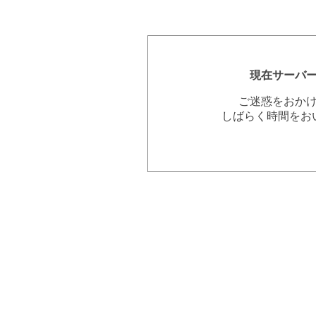
現在サーバ
ご迷惑をおか
しばらく時間をお