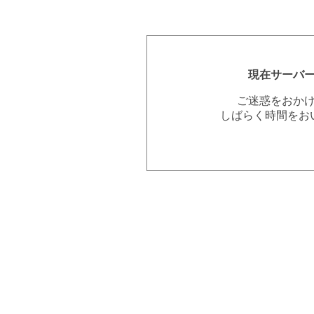
現在サーバ
ご迷惑をおか
しばらく時間をお