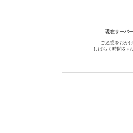
現在サーバ
ご迷惑をおか
しばらく時間をお