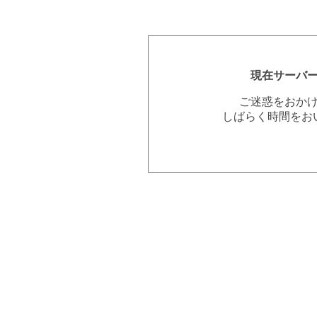
現在サーバ
ご迷惑をおか
しばらく時間をお