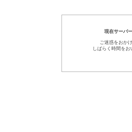
現在サーバ
ご迷惑をおか
しばらく時間をお