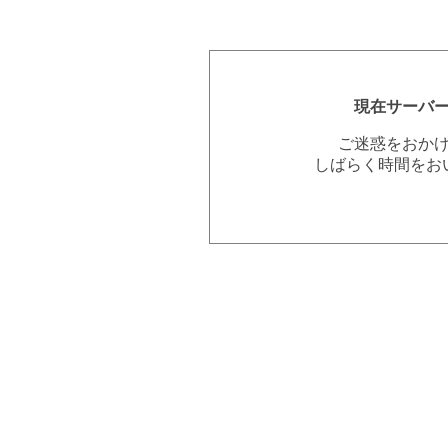
現在サーバ
ご迷惑をおか
しばらく時間をお