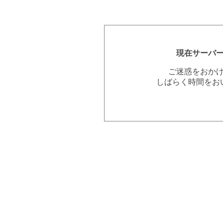
現在サーバ
ご迷惑をおか
しばらく時間をお