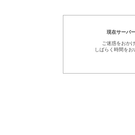
現在サーバ
ご迷惑をおか
しばらく時間をお