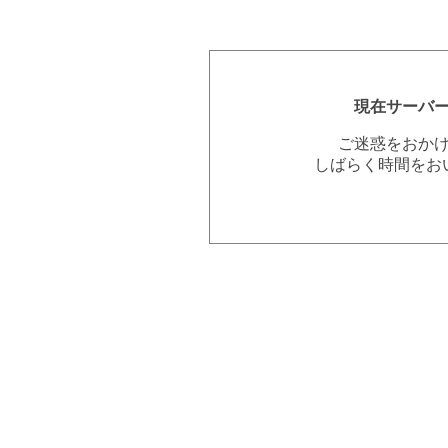
現在サーバ
ご迷惑をおか
しばらく時間をお