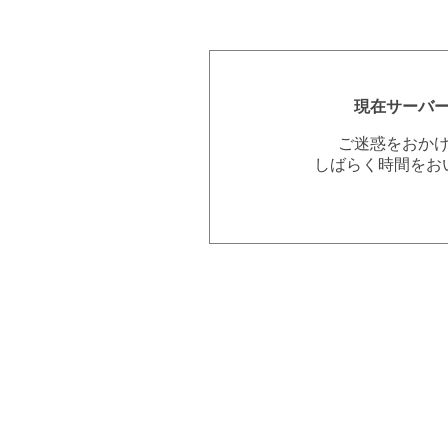
現在サーバ
ご迷惑をおか
しばらく時間をお