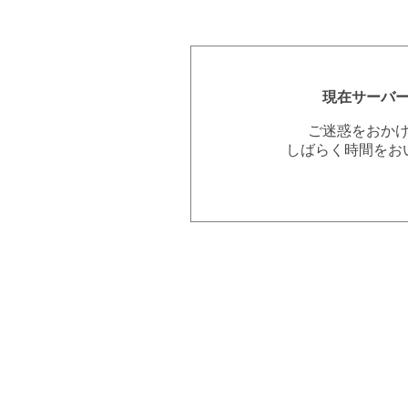
現在サーバ
ご迷惑をおか
しばらく時間をお