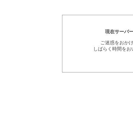
現在サーバ
ご迷惑をおか
しばらく時間をお