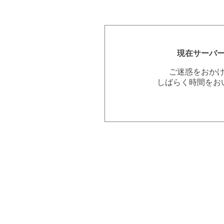
現在サーバ
ご迷惑をおか
しばらく時間をお