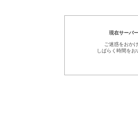
現在サーバ
ご迷惑をおか
しばらく時間をお