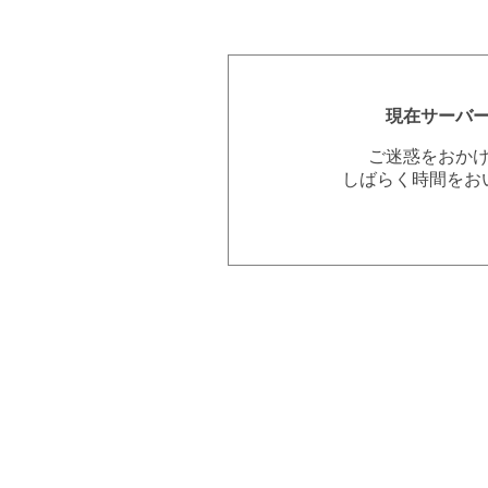
現在サーバ
ご迷惑をおか
しばらく時間をお