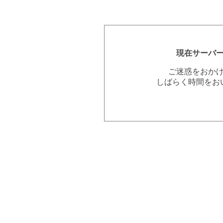
現在サーバ
ご迷惑をおか
しばらく時間をお